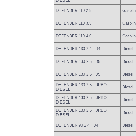
DIESEL
DEFENDER 110 2.8
Gasolin
DEFENDER 110 3.5
Gasolin
DEFENDER 110 4.0I
Gasolin
DEFENDER 130 2.4 TD4
Diesel
DEFENDER 130 2.5 TD5
Diesel
DEFENDER 130 2.5 TD5
Diesel
DEFENDER 130 2.5 TURBO
Diesel
DIESEL
DEFENDER 130 2.5 TURBO
Diesel
DIESEL
DEFENDER 130 2.5 TURBO
Diesel
DIESEL
DEFENDER 90 2.4 TD4
Diesel