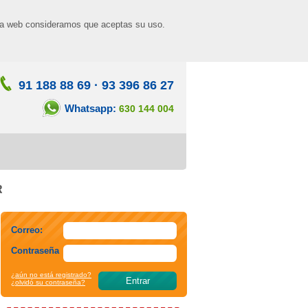
n la web consideramos que aceptas su uso.
91 188 88 69
·
93 396 86 27
Whatsapp:
630 144 004
R
Correo:
Contraseña
¿aún no está registrado?
¿olvidó su contraseña?