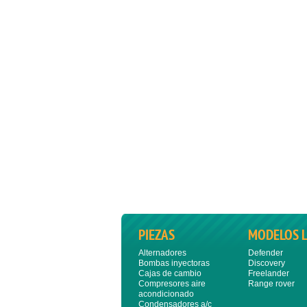
PIEZAS
MODELOS 
Alternadores
Defender
Bombas inyectoras
Discovery
Cajas de cambio
Freelander
Compresores aire
Range rover
acondicionado
Condensadores a/c