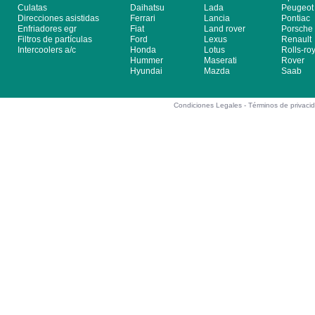
Culatas
Daihatsu
Lada
Peugeot
Direcciones asistidas
Ferrari
Lancia
Pontiac
Enfriadores egr
Fiat
Land rover
Porsche
Filtros de partículas
Ford
Lexus
Renault
Intercoolers a/c
Honda
Lotus
Rolls-ro
Hummer
Maserati
Rover
Hyundai
Mazda
Saab
Condiciones Legales -
Términos de privaci