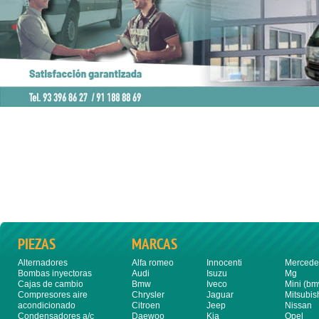
PIEZAS
MARCAS
Alternadores
Alfa romeo
Innocenti
Mercede
Bombas inyectoras
Audi
Isuzu
Mg
Cajas de cambio
Bmw
Iveco
Mini (bm
Compresores aire
Chrysler
Jaguar
Mitsubis
acondicionado
Citroen
Jeep
Nissan
Condensadores a/c
Daewoo
Kia
Opel