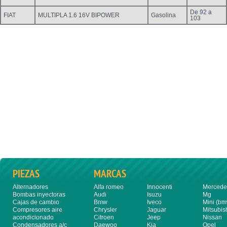
De 92 a
FIAT
MULTIPLA 1.6 16V BIPOWER
Gasolina
103
PIEZAS
MARCAS
Alternadores
Alfa romeo
Innocenti
Mercede
Bombas inyectoras
Audi
Isuzu
Mg
Cajas de cambio
Bmw
Iveco
Mini (bm
Compresores aire
Chrysler
Jaguar
Mitsubis
acondicionado
Citroen
Jeep
Nissan
Condensadores a/c
Daewoo
Kia
Opel