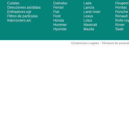
Culatas
Daihatsu
Lada
Peugeot
Direcciones asistidas
Ferrari
Lancia
Pontiac
Enfriadores egr
Fiat
Land rover
Porsche
Filtros de partículas
Ford
Lexus
Renault
Intercoolers a/c
Honda
Lotus
Rolls-ro
Hummer
Maserati
Rover
Hyundai
Mazda
Saab
Condiciones Legales -
Términos de privaci