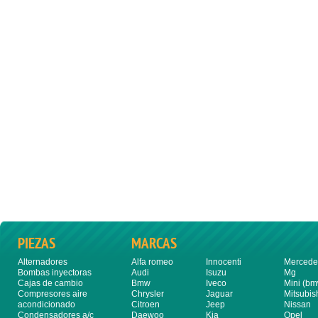
PIEZAS
MARCAS
Alternadores
Alfa romeo
Innocenti
Mercede
Bombas inyectoras
Audi
Isuzu
Mg
Cajas de cambio
Bmw
Iveco
Mini (bm
Compresores aire
Chrysler
Jaguar
Mitsubis
acondicionado
Citroen
Jeep
Nissan
Condensadores a/c
Daewoo
Kia
Opel