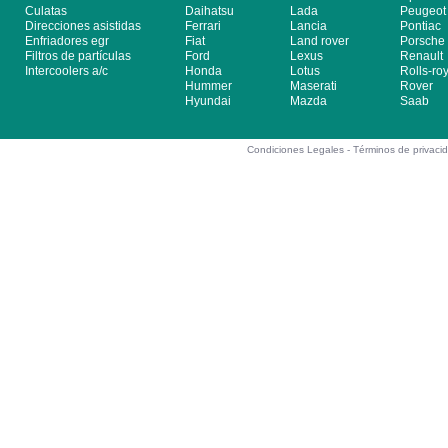
Culatas
Daihatsu
Lada
Peugeot
Direcciones asistidas
Ferrari
Lancia
Pontiac
Enfriadores egr
Fiat
Land rover
Porsche
Filtros de partículas
Ford
Lexus
Renault
Intercoolers a/c
Honda
Lotus
Rolls-ro
Hummer
Maserati
Rover
Hyundai
Mazda
Saab
Condiciones Legales -
Términos de privaci