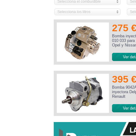
Selecciona el combustible
Sel
Selecciona los litros
Sel
275 
Bomba inyect
010 033 para 
Opel y Nissa
Ver det
395 
Bomba 9042
inyectora Del
Renault
Ver det