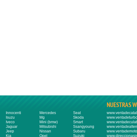
NUESTRAS W
Innocenti
Mercedes
Seat
www.ventadecatal
Isuzu
Mg
Skoda
www.ventadeturbo
Iveco
Mini (bmw)
Smart
www.ventadeculat
Jaguar
Mitsubishi
Ssangyoung
www.ventadealter
Jeep
Nissan
Subaru
www.ventademoto
Kia
Opel
Suzuki
www.direccionasi