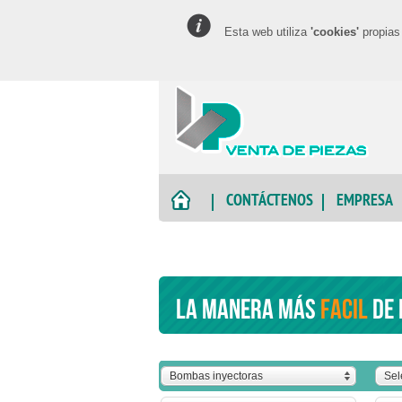
Esta web utiliza
'cookies'
propias 
CONTÁCTENOS
EMPRESA
La manera más
facil
de 
Bombas inyectoras
Sel