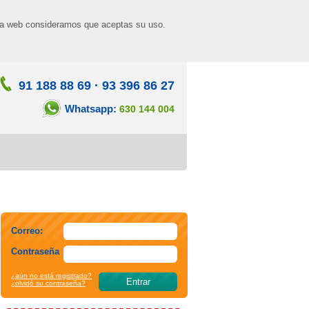
n la web consideramos que aceptas su uso.
91 188 88 69
·
93 396 86 27
Whatsapp:
630 144 004
Correo:
Contraseña
¿aún no está registrado?
¿olvidó su contraseña?