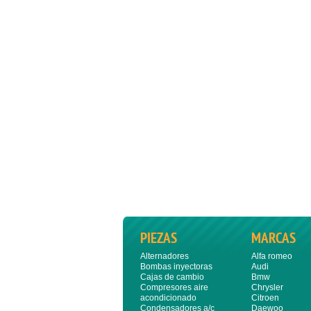
PIEZAS
MARCAS
Alternadores
Alfa romeo
Bombas inyectoras
Audi
Cajas de cambio
Bmw
Compresores aire
Chrysler
acondicionado
Citroen
Condensadores a/c
Daewoo