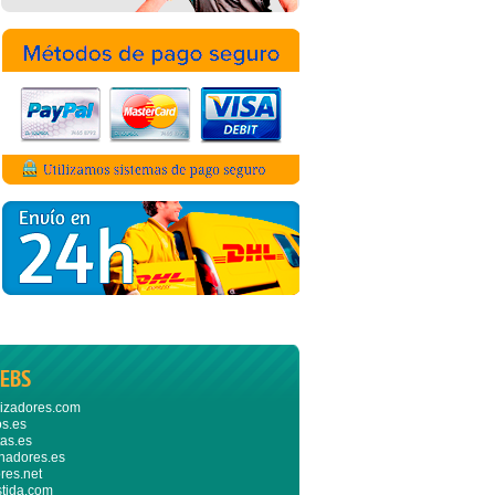
EBS
izadores.com
s.es
as.es
nadores.es
res.net
stida.com