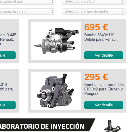
ecciona el año
Selecciona los C.V.
ecciona la versión
Selecciona el tipo de motor
€
695 €
ora 0 445
Bomba 8640A110
Renault,
Delphi para Renault
n.
alle
Ver detalle
€
295 €
A014
Bomba inyectora 0 445
phi para
010 042 para Citroen y
Peugeot
alle
Ver detalle