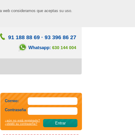
n la web consideramos que aceptas su uso.
91 188 88 69
·
93 396 86 27
Whatsapp:
630 144 004
Correo:
Contraseña
¿aún no está registrado?
¿olvidó su contraseña?