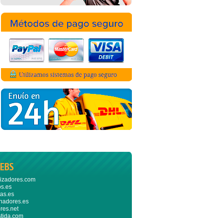
EBS
izadores.com
s.es
as.es
nadores.es
res.net
stida.com