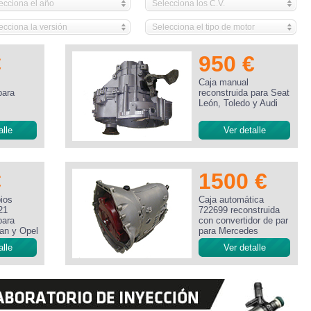
ecciona el año
Selecciona los C.V.
ecciona la versión
Selecciona el tipo de motor
€
950 €
Caja manual
para
reconstruida para Seat
León, Toledo y Audi
alle
Ver detalle
€
1500 €
ios
Caja automática
21
722699 reconstruida
para
con convertidor de par
san y Opel
para Mercedes
alle
Ver detalle