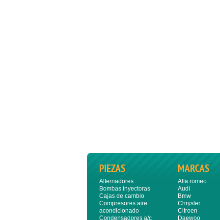
PIEZAS
MARCAS
Alternadores
Alfa romeo
Bombas inyectoras
Audi
Cajas de cambio
Bmw
Compresores aire
Chrysler
acondicionado
Citroen
Condensadores a/c
Daewoo