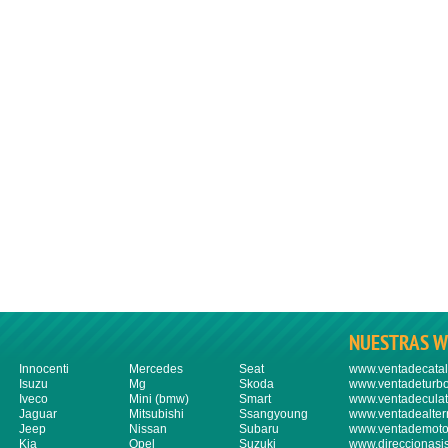
NUESTRAS W
Innocenti
Mercedes
Seat
www.ventadecatal
Isuzu
Mg
Skoda
www.ventadeturbo
Iveco
Mini (bmw)
Smart
www.ventadeculat
Jaguar
Mitsubishi
Ssangyoung
www.ventadealter
Jeep
Nissan
Subaru
www.ventademoto
Kia
Opel
Suzuki
www.direccionasi