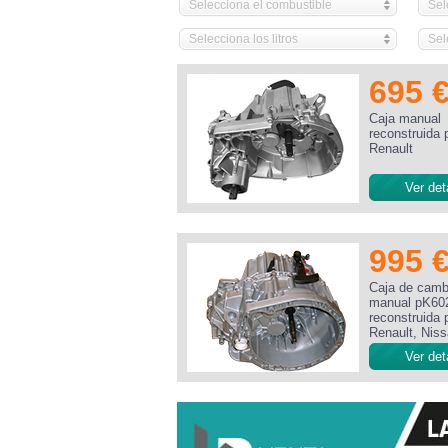
Selecciona el combustible
Sel
Selecciona los litros
Sel
695 
Caja manual
reconstruida 
Renault
Ver det
995 
Caja de camb
manual pK60
reconstruida 
Renault, Nis
Ver det