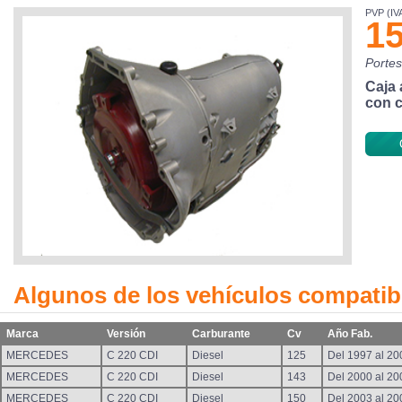
PVP (IVA
15
Portes
Caja 
con c
Algunos de los vehículos compatib
Marca
Versión
Carburante
Cv
Año Fab.
MERCEDES
C 220 CDI
Diesel
125
Del 1997 al 20
MERCEDES
C 220 CDI
Diesel
143
Del 2000 al 20
MERCEDES
C 220 CDI
Diesel
150
Del 2003 al 20