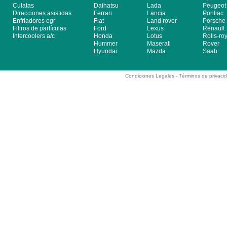
Culatas
Daihatsu
Lada
Peugeot
Direcciones asistidas
Ferrari
Lancia
Pontiac
Enfriadores egr
Fiat
Land rover
Porsche
Filtros de partículas
Ford
Lexus
Renault
Intercoolers a/c
Honda
Lotus
Rolls-ro
Hummer
Maserati
Rover
Hyundai
Mazda
Saab
Condiciones Legales -
Términos de privaci