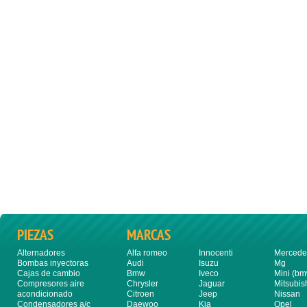
PIEZAS
MARCAS
Alternadores
Alfa romeo
Innocenti
Mercede
Bombas inyectoras
Audi
Isuzu
Mg
Cajas de cambio
Bmw
Iveco
Mini (bm
Compresores aire
Chrysler
Jaguar
Mitsubis
acondicionado
Citroen
Jeep
Nissan
Condensadores a/c
Daewoo
Kia
Opel