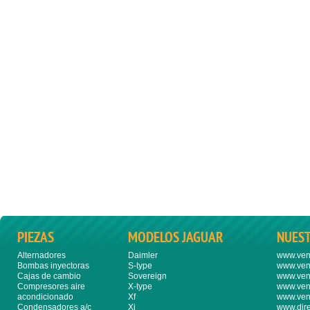
PIEZAS
MODELOS JAGUAR
NUES
Alternadores
Daimler
www.ven
Bombas inyectoras
S-type
www.ven
Cajas de cambio
Sovereign
www.ven
Compresores aire
X-type
www.ven
acondicionado
Xf
www.ven
Condensadores a/c
Xj
www.dire