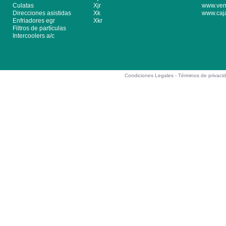
Culatas
Xjr
www.ven
Direcciones asistidas
Xk
www.caj
Enfriadores egr
Xkr
Filtros de partículas
Intercoolers a/c
Condiciones Legales -
Términos de privaci