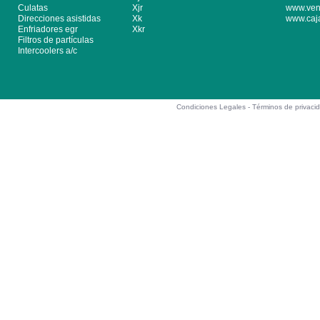
Culatas
Xjr
www.ven
Direcciones asistidas
Xk
www.caj
Enfriadores egr
Xkr
Filtros de partículas
Intercoolers a/c
Condiciones Legales -
Términos de privaci