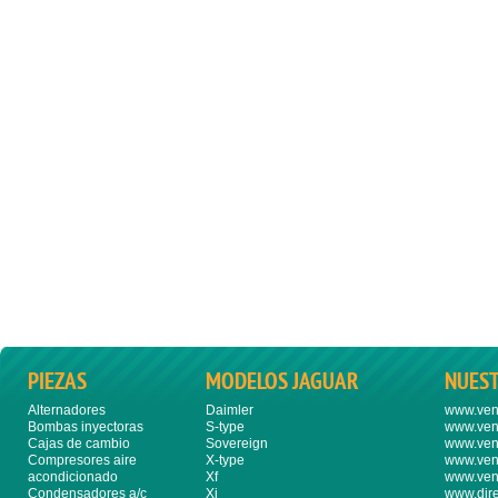
PIEZAS
MODELOS JAGUAR
NUES
Alternadores
Daimler
www.ven
Bombas inyectoras
S-type
www.ven
Cajas de cambio
Sovereign
www.ven
Compresores aire
X-type
www.ven
acondicionado
Xf
www.ven
Condensadores a/c
Xj
www.dire