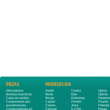
PIEZAS
MODELOS KIA
Alternadores
Avella
Credos
Opirus
Bombas inyectoras
Besta
Elan
Optima
Cajas de cambio
Bongo
Enterprise
Parktow
Compresores aire
Capital
Frontier
Picanto
acondicionado
Carens
Joice
Potentia
Condensadores a/c
Carnival
K-2700
Pregio