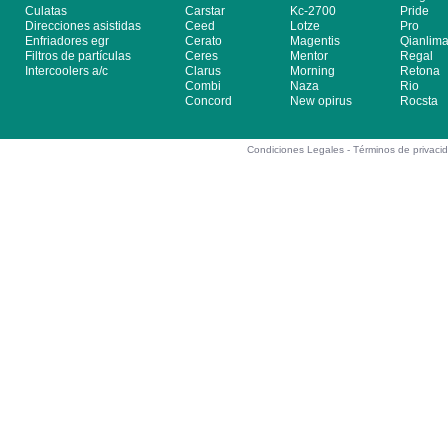
Culatas
Carstar
Kc-2700
Pride
Direcciones asistidas
Ceed
Lotze
Pro
Enfriadores egr
Cerato
Magentis
Qianlim
Filtros de partículas
Ceres
Mentor
Regal
Intercoolers a/c
Clarus
Morning
Retona
Combi
Naza
Rio
Concord
New opirus
Rocsta
Condiciones Legales -
Términos de privaci