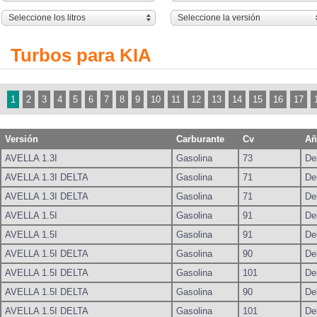
Seleccione los litros
Seleccione la versión
Turbos para KIA
1
2
3
4
5
6
7
8
9
10
11
12
13
14
15
16
17
Versión
Carburante
Cv
Añ
AVELLA 1.3I
Gasolina
73
De
AVELLA 1.3I DELTA
Gasolina
71
De
AVELLA 1.3I DELTA
Gasolina
71
De
AVELLA 1.5I
Gasolina
91
De
AVELLA 1.5I
Gasolina
91
De
AVELLA 1.5I DELTA
Gasolina
90
De
AVELLA 1.5I DELTA
Gasolina
101
De
AVELLA 1.5I DELTA
Gasolina
90
De
AVELLA 1.5I DELTA
Gasolina
101
De