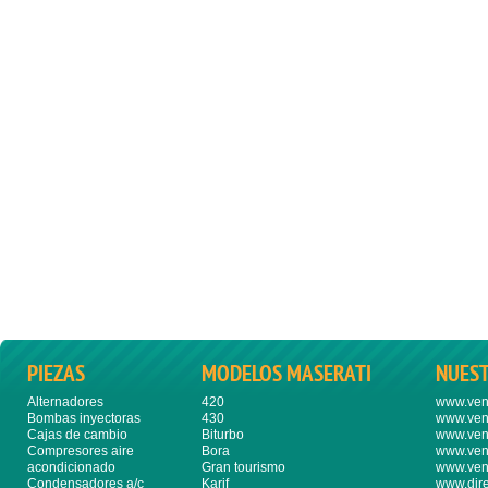
PIEZAS
MODELOS MASERATI
NUES
Alternadores
420
www.ven
Bombas inyectoras
430
www.ven
Cajas de cambio
Biturbo
www.ven
Compresores aire
Bora
www.ven
acondicionado
Gran tourismo
www.ven
Condensadores a/c
Karif
www.dire