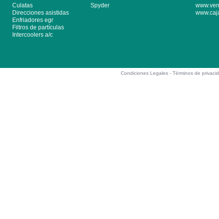
Culatas
Spyder
www.ven
Direcciones asistidas
www.caj
Enfriadores egr
Filtros de partículas
Intercoolers a/c
Condiciones Legales -
Términos de privaci