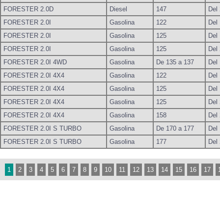
FORESTER 2.0D
Diesel
147
Del
FORESTER 2.0I
Gasolina
122
Del
FORESTER 2.0I
Gasolina
125
Del
FORESTER 2.0I
Gasolina
125
Del
FORESTER 2.0I 4WD
Gasolina
De 135 a 137
Del
FORESTER 2.0I 4X4
Gasolina
122
Del
FORESTER 2.0I 4X4
Gasolina
125
Del
FORESTER 2.0I 4X4
Gasolina
125
Del
FORESTER 2.0I 4X4
Gasolina
158
Del
FORESTER 2.0I S TURBO
Gasolina
De 170 a 177
Del
FORESTER 2.0I S TURBO
Gasolina
177
Del
1
2
3
4
5
6
7
8
9
10
11
12
13
14
15
16
17