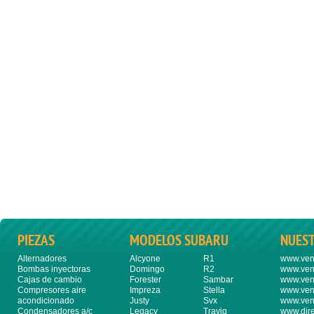
PIEZAS
MODELOS SUBARU
NUES
Alternadores
Alcyone
R1
www.ven
Bombas inyectoras
Domingo
R2
www.ven
Cajas de cambio
Forester
Sambar
www.ven
Compresores aire
Impreza
Stella
www.ven
acondicionado
Justy
Svx
www.ven
Condensadores a/c
Legacy
Traviq
www.dire