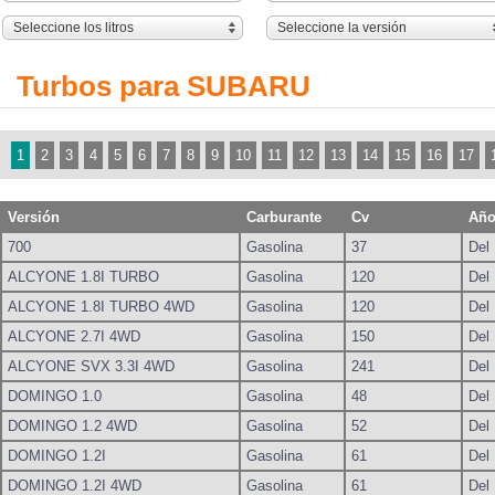
Seleccione los litros
Seleccione la versión
Turbos para SUBARU
1
2
3
4
5
6
7
8
9
10
11
12
13
14
15
16
17
Versión
Carburante
Cv
Año
700
Gasolina
37
Del
ALCYONE 1.8I TURBO
Gasolina
120
Del
ALCYONE 1.8I TURBO 4WD
Gasolina
120
Del
ALCYONE 2.7I 4WD
Gasolina
150
Del
ALCYONE SVX 3.3I 4WD
Gasolina
241
Del
DOMINGO 1.0
Gasolina
48
Del
DOMINGO 1.2 4WD
Gasolina
52
Del
DOMINGO 1.2I
Gasolina
61
Del
DOMINGO 1.2I 4WD
Gasolina
61
Del