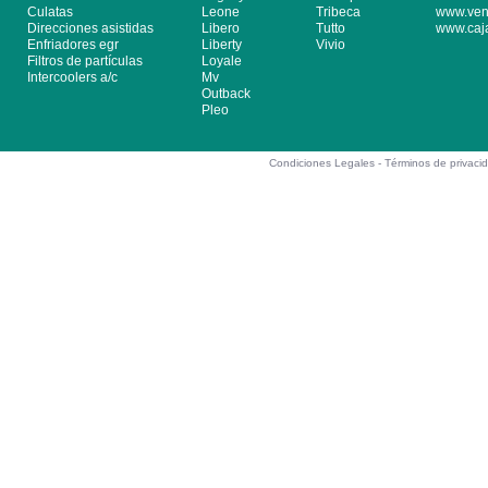
Culatas
Leone
Tribeca
www.ven
Direcciones asistidas
Libero
Tutto
www.caj
Enfriadores egr
Liberty
Vivio
Filtros de partículas
Loyale
Intercoolers a/c
Mv
Outback
Pleo
Condiciones Legales -
Términos de privaci