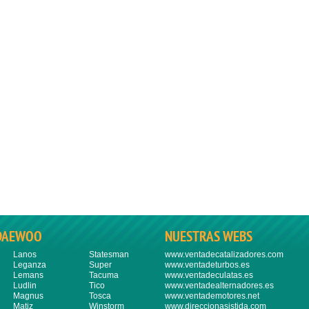
DAEWOO
NUESTRAS WEBS
Lanos
Statesman
www.ventadecatalizadores.com
Leganza
Super
www.ventadeturbos.es
Lemans
Tacuma
www.ventadeculatas.es
Ludlin
Tico
www.ventadealternadores.es
Magnus
Tosca
www.ventademotores.net
Matiz
Winstorm
www.direccionasistida.com