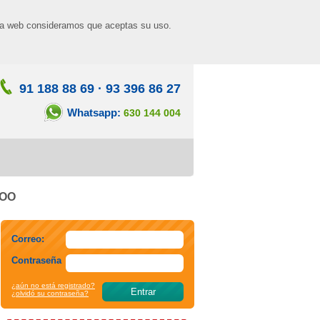
n la web consideramos que aceptas su uso.
91 188 88 69
·
93 396 86 27
Whatsapp:
630 144 004
WOO
Correo:
Contraseña
¿aún no está registrado?
¿olvidó su contraseña?