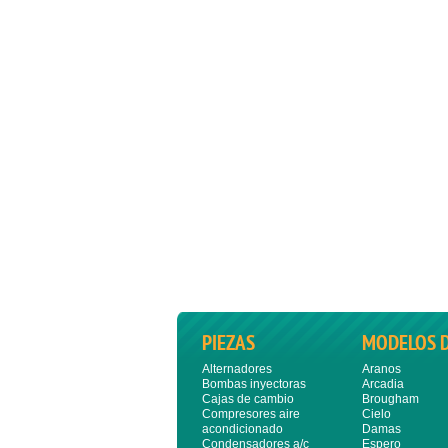
PIEZAS
MODELOS 
Alternadores
Aranos
Bombas inyectoras
Arcadia
Cajas de cambio
Brougham
Compresores aire
Cielo
acondicionado
Damas
Condensadores a/c
Espero