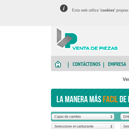
Esta web utiliza
'cookies'
propias 
CONTÁCTENOS
EMPRESA
Ve
La manera más
facil
de 
Cajas de cambio
DA
Seleccione el carburante
Sel