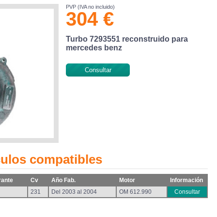
PVP (IVA no incluido)
304 €
Turbo 7293551 reconstruido para
mercedes benz
Consultar
culos compatibles
rante
Cv
Año Fab.
Motor
Información
231
Del 2003 al 2004
OM 612.990
Consultar