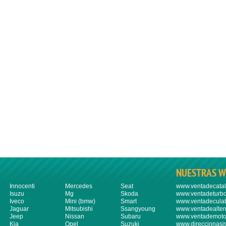
NUESTRAS W
Innocenti
Mercedes
Seat
www.ventadecatal
Isuzu
Mg
Skoda
www.ventadeturbo
Iveco
Mini (bmw)
Smart
www.ventadeculat
Jaguar
Mitsubishi
Ssangyoung
www.ventadealter
Jeep
Nissan
Subaru
www.ventademoto
Kia
Opel
Suzuki
www.direccionasi