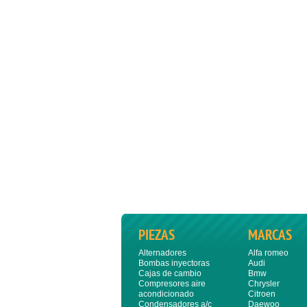
PIEZAS
MARCAS
Alternadores
Alfa romeo
Bombas inyectoras
Audi
Cajas de cambio
Bmw
Compresores aire
Chrysler
acondicionado
Citroen
Condensadores a/c
Daewoo