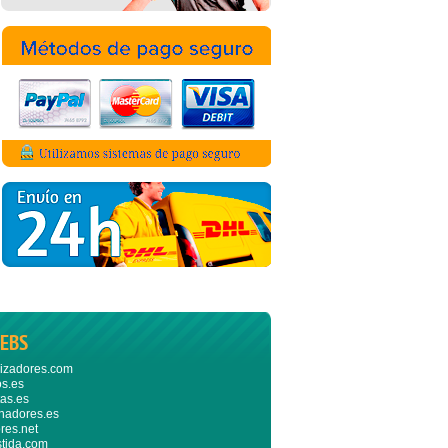
EBS
izadores.com
s.es
as.es
nadores.es
res.net
stida.com