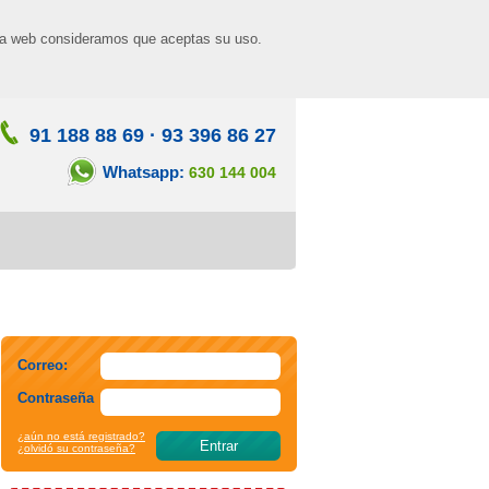
n la web consideramos que aceptas su uso.
91 188 88 69
·
93 396 86 27
Whatsapp:
630 144 004
Correo:
Contraseña
¿aún no está registrado?
¿olvidó su contraseña?