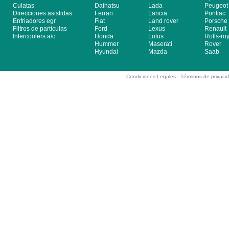
Culatas
Daihatsu
Lada
Peugeot
Direcciones asistidas
Ferrari
Lancia
Pontiac
Enfriadores egr
Fiat
Land rover
Porsche
Filtros de partículas
Ford
Lexus
Renault
Intercoolers a/c
Honda
Lotus
Rolls-ro
Hummer
Maserati
Rover
Hyundai
Mazda
Saab
Condiciones Legales -
Términos de privaci