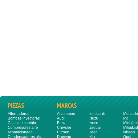
PIEZAS
MARCAS
Alternadores
Alfa romeo
Innocenti
Mercede
Bombas inyectoras
Audi
Isuzu
Mg
Cajas de cambio
Bmw
Iveco
Mini (bm
Compresores aire
Chrysler
Jaguar
Mitsubis
acondicionado
Citroen
Jeep
Nissan
Condensadores a/c
Daewoo
Kia
Opel