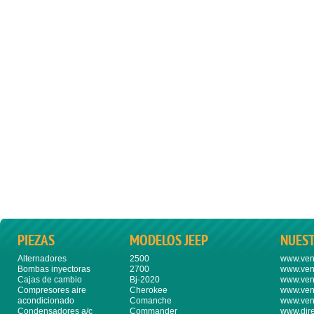
PIEZAS
MODELOS JEEP
NUES
Alternadores
2500
www.ven
Bombas inyectoras
2700
www.ven
Cajas de cambio
Bj-2020
www.ven
Compresores aire
Cherokee
www.ven
acondicionado
Comanche
www.ven
Condensadores a/c
Commander
www.dire