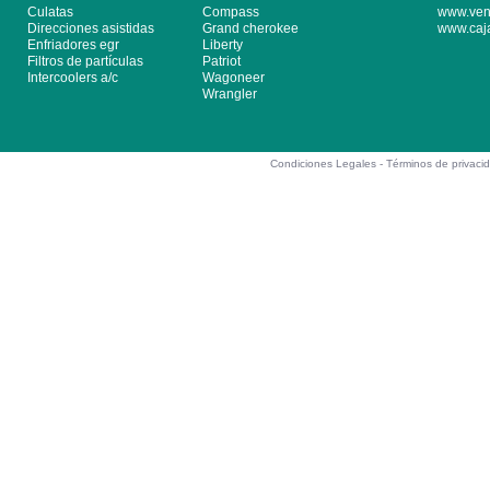
Culatas
Compass
www.ven
Direcciones asistidas
Grand cherokee
www.caj
Enfriadores egr
Liberty
Filtros de partículas
Patriot
Intercoolers a/c
Wagoneer
Wrangler
Condiciones Legales -
Términos de privaci