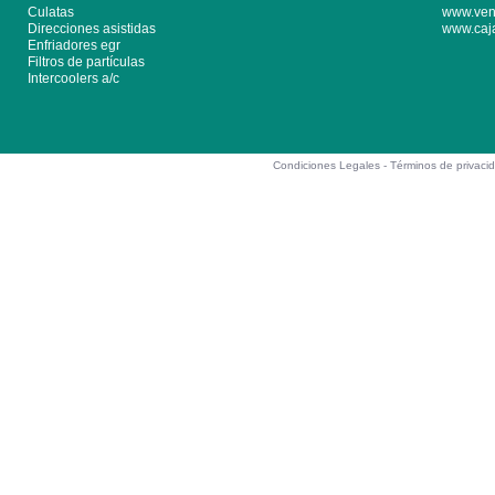
Culatas
www.ven
Direcciones asistidas
www.caj
Enfriadores egr
Filtros de partículas
Intercoolers a/c
Condiciones Legales -
Términos de privaci