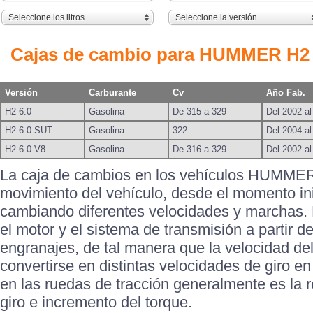
Seleccione los litros
Seleccione la versión
Cajas de cambio para HUMMER H2
Versión
Carburante
Cv
Año Fab.
H2 6.0
Gasolina
De 315 a 329
Del 2002 al
H2 6.0 SUT
Gasolina
322
Del 2004 al
H2 6.0 V8
Gasolina
De 316 a 329
Del 2002 al
La caja de cambios en los vehículos HUMMER
movimiento del vehículo, desde el momento ini
cambiando diferentes velocidades y marchas. 
el motor y el sistema de transmisión a partir d
engranajes, de tal manera que la velocidad del
convertirse en distintas velocidades de giro en
en las ruedas de tracción generalmente es la 
giro e incremento del torque.