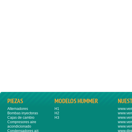
PIEZAS
MODELOS HUMMER
NUES
Alternadores
H1
www.ven
Bombas inyectoras
H2
www.ven
Cajas de cambio
H3
www.ven
Compresores aire
www.ven
acondicionado
www.ven
Condensadores a/c
www.dire