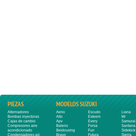
PIEZAS
MODELOS SUZUKI
Alternadores
Aerio
Escudo
Liana
Bombas inyectoras
Alto
Esteem
Mr
Cajas de cambio
Apv
Every
Samurai
Compresores aire
Baleno
Forsa
Santana
acondicionado
Beidouxing
Fun
Sidekick
Condensadores a/c
Bravo
Futura
Sierra