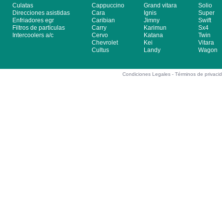
Culatas
Cappuccino
Grand vitara
Solio
Direcciones asistidas
Cara
Ignis
Super
Enfriadores egr
Caribian
Jimny
Swift
Filtros de partículas
Carry
Karimun
Sx4
Intercoolers a/c
Cervo
Katana
Twin
Chevrolet
Kei
Vitara
Cultus
Landy
Wagon
Condiciones Legales -
Términos de privaci