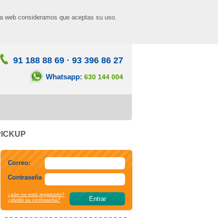
n la web consideramos que aceptas su uso.
91 188 88 69
·
93 396 86 27
Whatsapp:
630 144 004
 PICKUP
Correo:
Contraseña
¿aún no está registrado?
¿olvidó su contraseña?