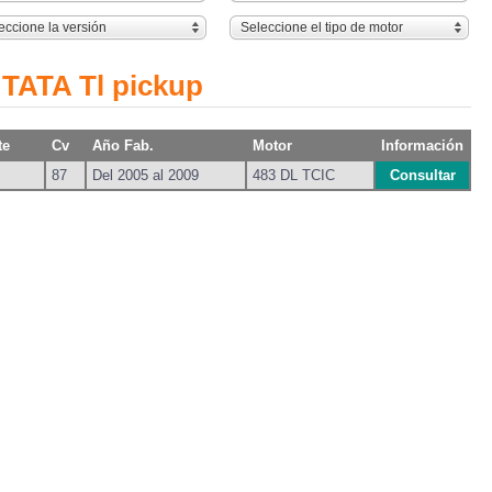
eccione la versión
Seleccione el tipo de motor
 TATA Tl pickup
te
Cv
Año Fab.
Motor
Información
87
Del 2005 al 2009
483 DL TCIC
Consultar