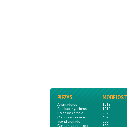
PIEZAS
MODELOS 
Alternadores
1518
Bombas inyectoras
1918
Cajas de cambio
207
Compresores aire
407
acondicionado
509
Condensadores a/c
609