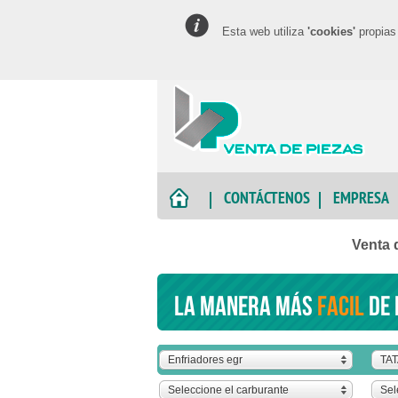
Esta web utiliza
'cookies'
propias 
CONTÁCTENOS
EMPRESA
Venta 
La manera más
facil
de 
Enfriadores egr
TA
Seleccione el carburante
Sel