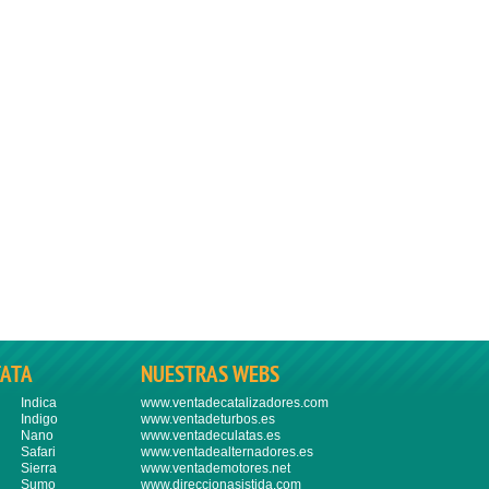
TATA
NUESTRAS WEBS
Indica
www.ventadecatalizadores.com
Indigo
www.ventadeturbos.es
Nano
www.ventadeculatas.es
Safari
www.ventadealternadores.es
Sierra
www.ventademotores.net
Sumo
www.direccionasistida.com