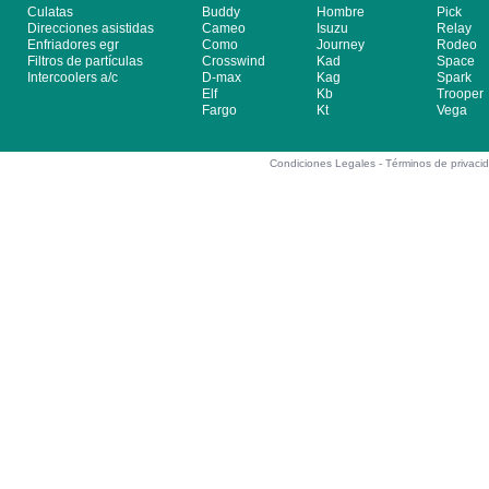
Culatas
Buddy
Hombre
Pick
Direcciones asistidas
Cameo
Isuzu
Relay
Enfriadores egr
Como
Journey
Rodeo
Filtros de partículas
Crosswind
Kad
Space
Intercoolers a/c
D-max
Kag
Spark
Elf
Kb
Trooper
Fargo
Kt
Vega
Condiciones Legales -
Términos de privaci