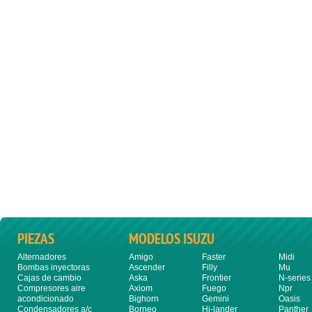
PIEZAS
MODELOS ISUZU
Alternadores
Amigo
Faster
Midi
Bombas inyectoras
Ascender
Filly
Mu
Cajas de cambio
Aska
Frontier
N-series
Compresores aire
Axiom
Fuego
Npr
acondicionado
Bighorn
Gemini
Oasis
Condensadores a/c
Borneo
Hi-lander
Panther