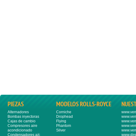
PIEZAS
MODELOS ROLLS-ROYCE
NUES
Alternadores
Corniche
www.ven
Bombas inyectoras
Drophead
www.ven
Cajas de cambio
Flying
www.ven
Compresores aire
Phantom
www.ven
acondicionado
Silver
www.ven
Condensadores a/c
www.dire