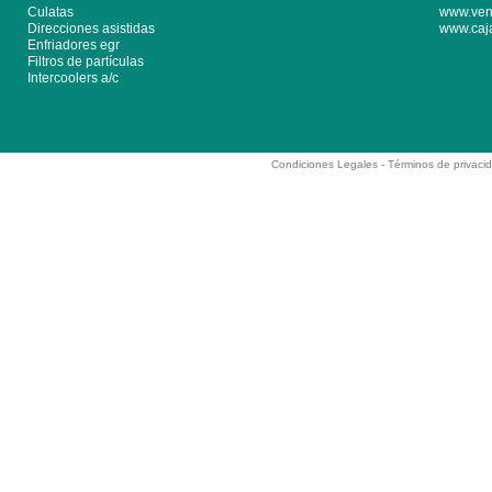
Culatas
www.ven
Direcciones asistidas
www.caj
Enfriadores egr
Filtros de partículas
Intercoolers a/c
Condiciones Legales -
Términos de privaci