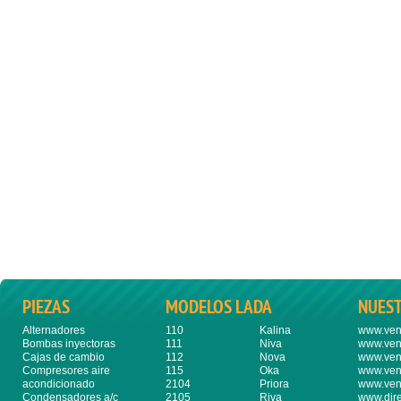
PIEZAS
MODELOS LADA
NUES
Alternadores
110
Kalina
www.ven
Bombas inyectoras
111
Niva
www.ven
Cajas de cambio
112
Nova
www.ven
Compresores aire
115
Oka
www.ven
acondicionado
2104
Priora
www.ven
Condensadores a/c
2105
Riva
www.dire