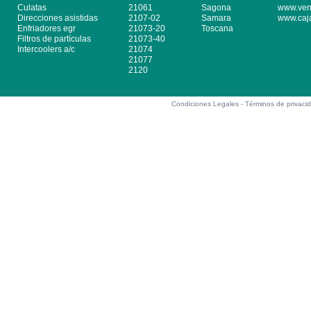
Culatas
21061
Sagona
www.ven
Direcciones asistidas
2107-02
Samara
www.caj
Enfriadores egr
21073-20
Toscana
Filtros de partículas
21073-40
Intercoolers a/c
21074
21077
2120
Condiciones Legales -
Términos de privaci