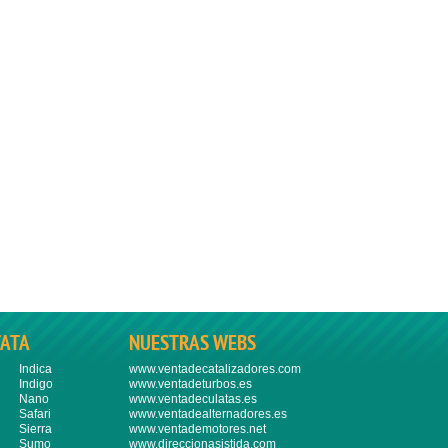
TATA
NUESTRAS WEBS
Indica
www.ventadecatalizadores.com
Indigo
www.ventadeturbos.es
Nano
www.ventadeculatas.es
Safari
www.ventadealternadores.es
Sierra
www.ventademotores.net
Sumo
www.direccionasistida.com