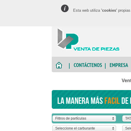
Esta web utiliza
'cookies'
propias 
CONTÁCTENOS
EMPRESA
Vent
La manera más
facil
de 
Filtros de partículas
TA
Seleccione el carburante
Sel