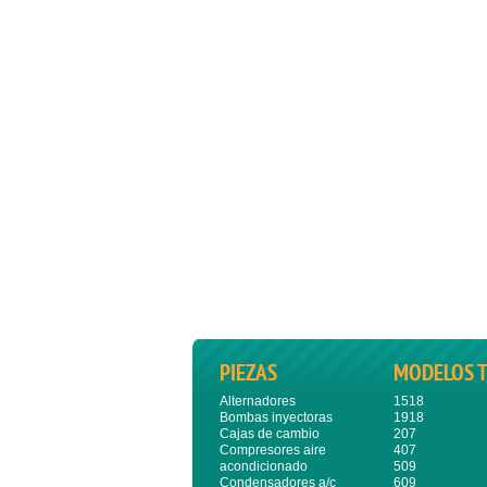
PIEZAS
MODELOS 
Alternadores
1518
Bombas inyectoras
1918
Cajas de cambio
207
Compresores aire
407
acondicionado
509
Condensadores a/c
609