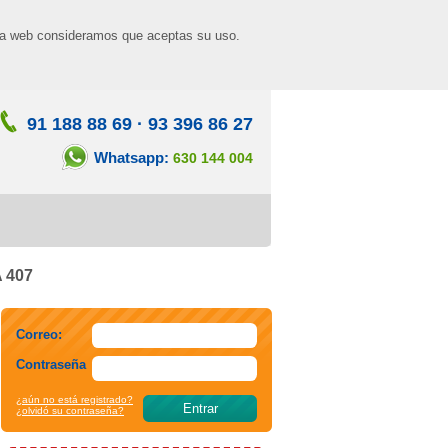
n la web consideramos que aceptas su uso.
91 188 88 69
·
93 396 86 27
Whatsapp:
630 144 004
A 407
Correo:
Contraseña
¿aún no está registrado?
¿olvidó su contraseña?