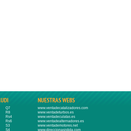
AUDI
NUESTRAS WEBS
Q7
www.ventadecatalizadores.com
R8
www.ventadeturbos.es
Rs4
www.ventadeculatas.es
Rs6
www.ventadealternadores.es
S3
www.ventademotores.net
S4
www.direccionasistida.com