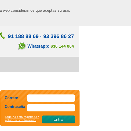
n la web consideramos que aceptas su uso.
91 188 88 69
·
93 396 86 27
Whatsapp:
630 144 004
Correo:
Contraseña
¿aún no está registrado?
¿olvidó su contraseña?