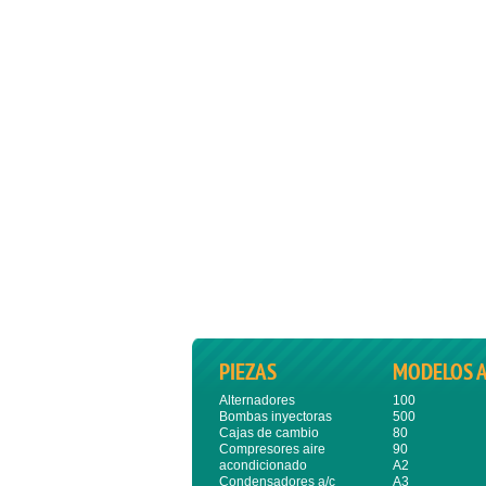
PIEZAS
MODELOS 
Alternadores
100
Bombas inyectoras
500
Cajas de cambio
80
Compresores aire
90
acondicionado
A2
Condensadores a/c
A3