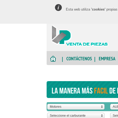
Esta web utiliza
'cookies'
propias 
CONTÁCTENOS
EMPRESA
La manera más
facil
de 
Motores
AU
Seleccione el carburante
Sel