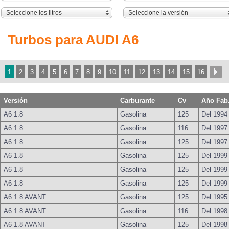
Seleccione los litros
Seleccione la versión
Turbos para AUDI A6
1
2
3
4
5
6
7
8
9
10
11
12
13
14
15
16
Versión
Carburante
Cv
Año Fab
A6 1.8
Gasolina
125
Del 1994
A6 1.8
Gasolina
116
Del 1997
A6 1.8
Gasolina
125
Del 1997
A6 1.8
Gasolina
125
Del 1999
A6 1.8
Gasolina
125
Del 1999
A6 1.8
Gasolina
125
Del 1999
A6 1.8 AVANT
Gasolina
125
Del 1995
A6 1.8 AVANT
Gasolina
116
Del 1998
A6 1.8 AVANT
Gasolina
125
Del 1998