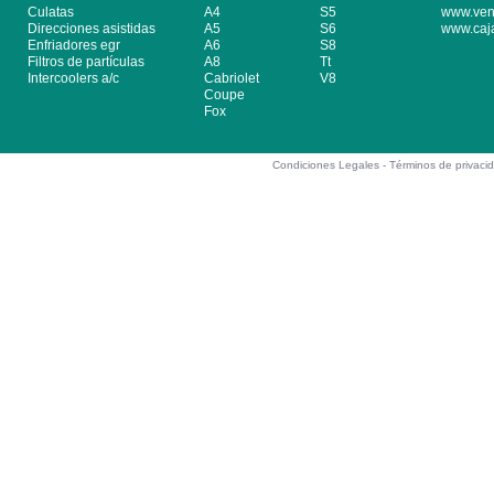
Culatas
A4
S5
www.ven
Direcciones asistidas
A5
S6
www.caj
Enfriadores egr
A6
S8
Filtros de partículas
A8
Tt
Intercoolers a/c
Cabriolet
V8
Coupe
Fox
Condiciones Legales -
Términos de privaci