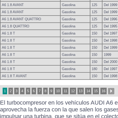
A6 1.8 AVANT
Gasolina
125
Del 1999
A6 1.8 AVANT
Gasolina
125
Del 1999
A6 1.8 AVANT QUATTRO
Gasolina
125
Del 1996
A6 1.8 QUATTRO
Gasolina
125
Del 1995
A6 1.8 T
Gasolina
150
Del 1997
A6 1.8 T
Gasolina
150
Del 1998
A6 1.8 T
Gasolina
150
Del 1999
A6 1.8 T
Gasolina
150
1999
A6 1.8 T
Gasolina
150
Del 2000
A6 1.8 T
Gasolina
180
Del 1997
A6 1.8 T AVANT
Gasolina
150
Del 1998
1
2
3
4
5
6
7
8
9
10
11
12
13
14
15
16
El turbocompresor en los vehículos AUDI A6 
aprovecha la fuerza con la que salen los gase
impulsar una turbina, que se sitúa en el colect