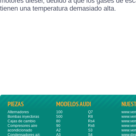
motores diésel, debido a que los gases de es
tienen una temperatura demasiado alta.
PIEZAS
MODELOS AUDI
NUES
Alternadores
100
Q7
www.ven
Bombas inyectoras
500
R8
www.ven
Cajas de cambio
80
Rs4
www.ven
Compresores aire
90
Rs6
www.ven
acondicionado
A2
S3
www.ven
Condensadores a/c
A3
S4
www.dire