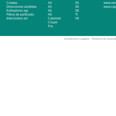
Culatas
A4
S5
www.ven
Direcciones asistidas
A5
S6
www.caj
Enfriadores egr
A6
S8
Filtros de partículas
A8
Tt
Intercoolers a/c
Cabriolet
V8
Coupe
Fox
Condiciones Legales -
Términos de privaci