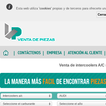
Esta web utiliza
'cookies'
propias y de terceros para ofrecerte u
Cerra
CONTÁCTENOS
EMPRESA
ATENCIÓN AL CLIENTE
Venta de intercoolers A/C
La manera más
facil
de encontrar
piezas
Intercoolers a/c
AUDI
Seleccione el carburante
Seleccione el año