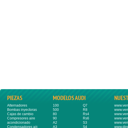
PIEZAS
MODELOS AUDI
NUES
Alternadores
100
Q7
www.ven
Bombas inyectoras
500
R8
www.ven
Cajas de cambio
80
Rs4
www.ven
Compresores aire
90
Rs6
www.ven
acondicionado
A2
S3
www.ven
Condensadores a/c
A3
S4
www.dire