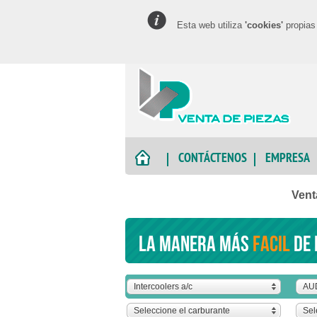
Esta web utiliza
'cookies'
propias 
CONTÁCTENOS
EMPRESA
Vent
La manera más
facil
de 
Intercoolers a/c
AU
Seleccione el carburante
Sel