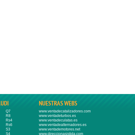
AUDI
NUESTRAS WEBS
Q7
www.ventadecatalizadores.com
R8
www.ventadeturbos.es
Rs4
www.ventadeculatas.es
Rs6
www.ventadealternadores.es
S3
www.ventademotores.net
S4
www.direccionasistida.com