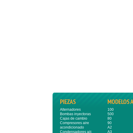
PIEZAS
MODELOS 
Alternadores
100
Bombas inyectoras
500
Cajas de cambio
80
Compresores aire
90
acondicionado
A2
Condensadores a/c
A3