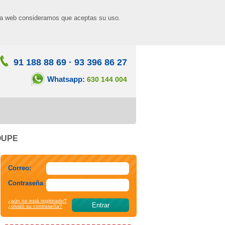
n la web consideramos que aceptas su uso.
91 188 88 69
·
93 396 86 27
Whatsapp:
630 144 004
COUPE
Correo:
Contraseña
¿aún no está registrado?
¿olvidó su contraseña?