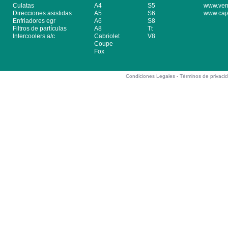
Culatas
A4
S5
www.ven
Direcciones asistidas
A5
S6
www.caj
Enfriadores egr
A6
S8
Filtros de partículas
A8
Tt
Intercoolers a/c
Cabriolet
V8
Coupe
Fox
Condiciones Legales -
Términos de privaci