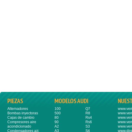
PIEZAS
MODELOS AUDI
NUES
Alternadores
100
Q7
www.ven
Bombas inyectoras
500
R8
www.ven
Cajas de cambio
80
Rs4
www.ven
Compresores aire
90
Rs6
www.ven
acondicionado
A2
S3
www.ven
Condensadores a/c
A3
S4
www.dire