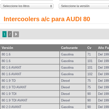
Seleccione los litros
Seleccione la versión
Intercoolers a/c para AUDI 80
1
2
Versión
Carburante
Cv
Año Fa
80 1.6
Gasolina
71
Del 199
80 1.6
Gasolina
101
Del 199
80 1.6 AVANT
Gasolina
101
Del 199
80 1.6 AVANT
Gasolina
102
Del 199
80 1.9 TD
Diesel
75
Del 199
80 1.9 TD AVANT
Diesel
75
Del 199
80 1.9 TDI
Diesel
90
Del 199
80 1.9 TDI AVANT
Diesel
90
Del 199
80 2.0 AVANT
Gasolina
90
Del 199