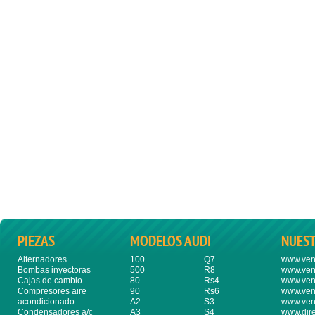
PIEZAS
MODELOS AUDI
NUES
Alternadores
100
Q7
www.ven
Bombas inyectoras
500
R8
www.ven
Cajas de cambio
80
Rs4
www.ven
Compresores aire
90
Rs6
www.ven
acondicionado
A2
S3
www.ven
Condensadores a/c
A3
S4
www.dire