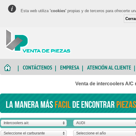
Esta web utiliza
'cookies'
propias y de terceros para ofrecerte u
Cerra
CONTÁCTENOS
EMPRESA
ATENCIÓN AL CLIENTE
Venta de intercoolers A/C
La manera más
facil
de encontrar
piezas
Intercoolers a/c
AUDI
Seleccione el carburante
Seleccione el año