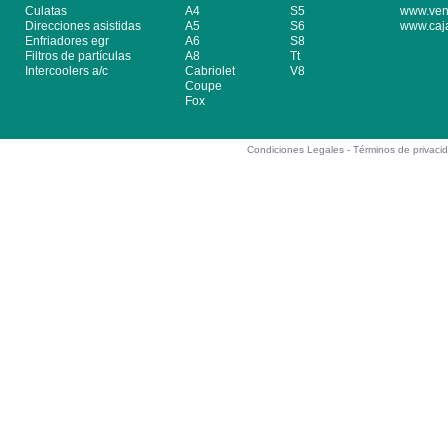
Culatas
A4
S5
www.ven
Direcciones asistidas
A5
S6
www.caj
Enfriadores egr
A6
S8
Filtros de partículas
A8
Tt
Intercoolers a/c
Cabriolet
V8
Coupe
Fox
Condiciones Legales -
Términos de privaci