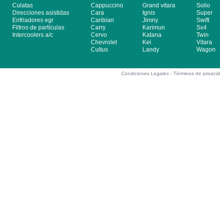
Culatas
Cappuccino
Grand vitara
Solio
Direcciones asistidas
Cara
Ignis
Super
Enfriadores egr
Caribian
Jimny
Swift
Filtros de partículas
Carry
Karimun
Sx4
Intercoolers a/c
Cervo
Katana
Twin
Chevrolet
Kei
Vitara
Cultus
Landy
Wagon
Condiciones Legales -
Términos de privaci