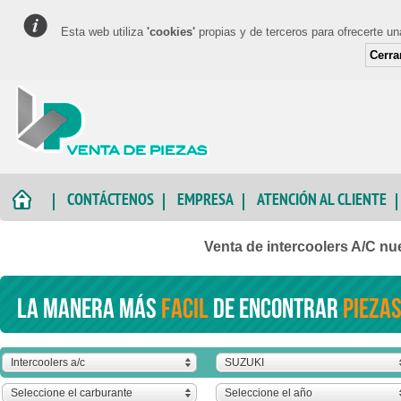
Esta web utiliza
'cookies'
propias y de terceros para ofrecerte u
Cerra
CONTÁCTENOS
EMPRESA
ATENCIÓN AL CLIENTE
Venta de intercoolers A/C n
La manera más
facil
de encontrar
piezas
Intercoolers a/c
SUZUKI
Seleccione el carburante
Seleccione el año