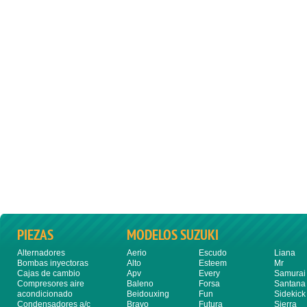
PIEZAS
MODELOS SUZUKI
Alternadores
Aerio
Escudo
Liana
Bombas inyectoras
Alto
Esteem
Mr
Cajas de cambio
Apv
Every
Samurai
Compresores aire
Baleno
Forsa
Santana
acondicionado
Beidouxing
Fun
Sidekick
Condensadores a/c
Bravo
Futura
Sierra