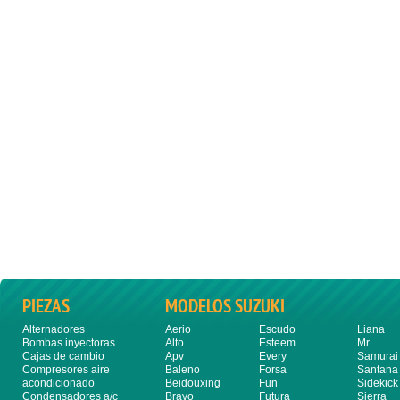
PIEZAS
MODELOS SUZUKI
Alternadores
Aerio
Escudo
Liana
Bombas inyectoras
Alto
Esteem
Mr
Cajas de cambio
Apv
Every
Samurai
Compresores aire
Baleno
Forsa
Santana
acondicionado
Beidouxing
Fun
Sidekick
Condensadores a/c
Bravo
Futura
Sierra