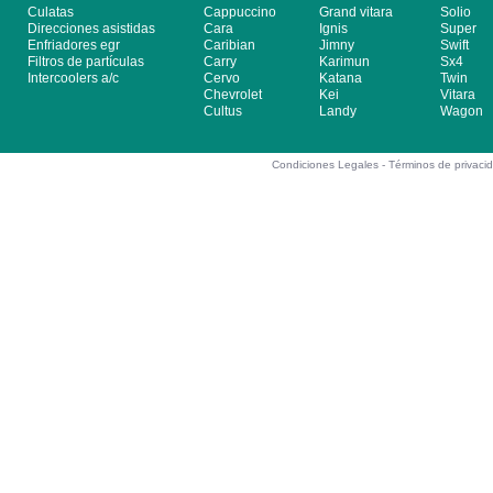
Culatas
Cappuccino
Grand vitara
Solio
Direcciones asistidas
Cara
Ignis
Super
Enfriadores egr
Caribian
Jimny
Swift
Filtros de partículas
Carry
Karimun
Sx4
Intercoolers a/c
Cervo
Katana
Twin
Chevrolet
Kei
Vitara
Cultus
Landy
Wagon
Condiciones Legales -
Términos de privaci