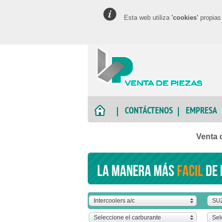
Esta web utiliza
'cookies'
propias 
CONTÁCTENOS
EMPRESA
Venta 
La manera más
facil
de 
Intercoolers a/c
SU
Seleccione el carburante
Sel