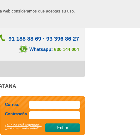
n la web consideramos que aceptas su uso.
91 188 88 69
·
93 396 86 27
Whatsapp:
630 144 004
 KATANA
Correo:
Contraseña
¿aún no está registrado?
¿olvidó su contraseña?