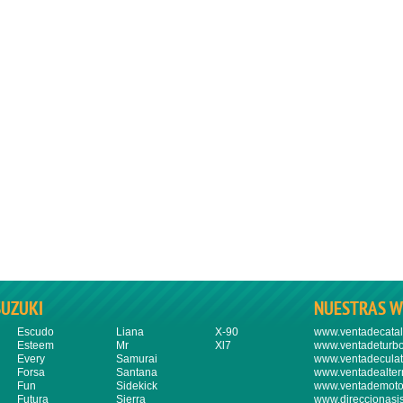
SUZUKI
NUESTRAS W
Escudo
Liana
X-90
www.ventadecatal
Esteem
Mr
Xl7
www.ventadeturbo
Every
Samurai
www.ventadeculat
Forsa
Santana
www.ventadealter
Fun
Sidekick
www.ventademoto
Futura
Sierra
www.direccionasi