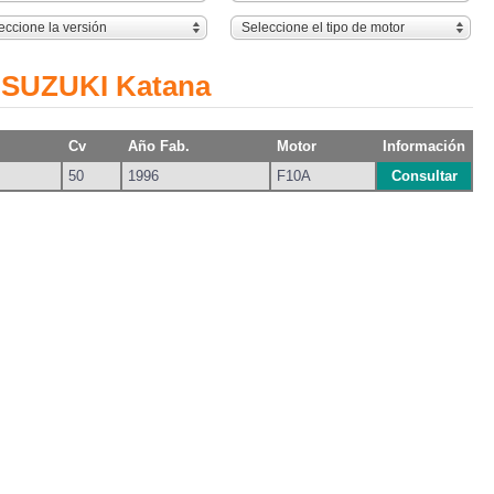
eccione la versión
Seleccione el tipo de motor
a SUZUKI Katana
Cv
Año Fab.
Motor
Información
50
1996
F10A
Consultar