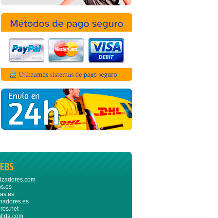
EBS
izadores.com
s.es
as.es
nadores.es
res.net
stida.com