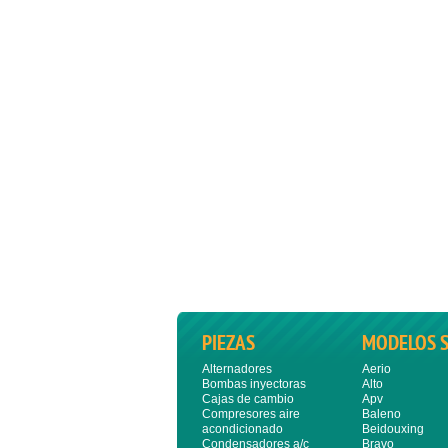
PIEZAS
MODELOS 
Alternadores
Aerio
Bombas inyectoras
Alto
Cajas de cambio
Apv
Compresores aire
Baleno
acondicionado
Beidouxing
Condensadores a/c
Bravo