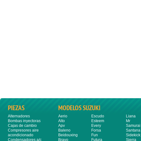
PIEZAS
MODELOS SUZUKI
Alternadores
Aerio
Escudo
Liana
Bombas inyectoras
Alto
Esteem
Mr
Cajas de cambio
Apv
Every
Samurai
Compresores aire
Baleno
Forsa
Santana
acondicionado
Beidouxing
Fun
Sidekick
Condensadores a/c
Bravo
Futura
Sierra