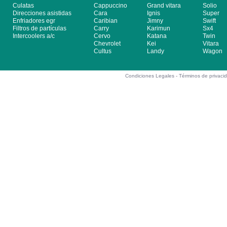
Culatas
Cappuccino
Grand vitara
Solio
Direcciones asistidas
Cara
Ignis
Super
Enfriadores egr
Caribian
Jimny
Swift
Filtros de partículas
Carry
Karimun
Sx4
Intercoolers a/c
Cervo
Katana
Twin
Chevrolet
Kei
Vitara
Cultus
Landy
Wagon
Condiciones Legales -
Términos de privaci