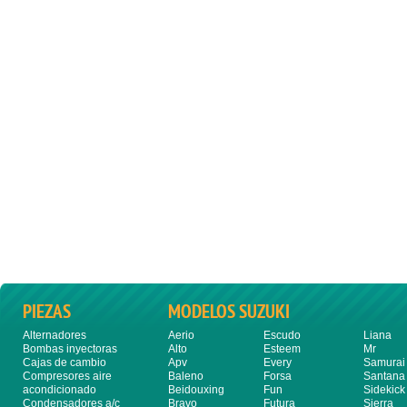
PIEZAS
MODELOS SUZUKI
Alternadores
Aerio
Escudo
Liana
Bombas inyectoras
Alto
Esteem
Mr
Cajas de cambio
Apv
Every
Samurai
Compresores aire
Baleno
Forsa
Santana
acondicionado
Beidouxing
Fun
Sidekick
Condensadores a/c
Bravo
Futura
Sierra