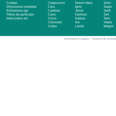
Culatas
Cappuccino
Grand vitara
Solio
Direcciones asistidas
Cara
Ignis
Super
Enfriadores egr
Caribian
Jimny
Swift
Filtros de partículas
Carry
Karimun
Sx4
Intercoolers a/c
Cervo
Katana
Twin
Chevrolet
Kei
Vitara
Cultus
Landy
Wagon
Condiciones Legales -
Términos de privaci