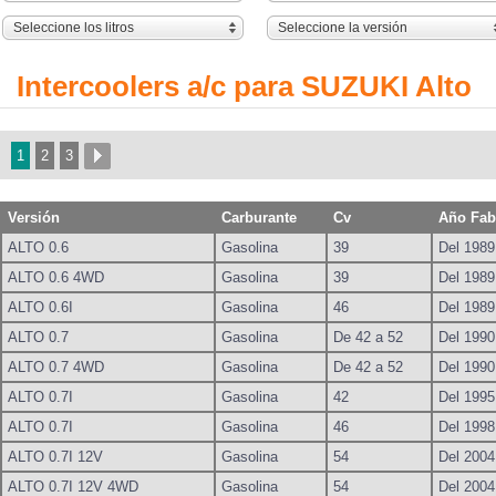
Seleccione los litros
Seleccione la versión
Intercoolers a/c para SUZUKI Alto
1
2
3
Versión
Carburante
Cv
Año Fab
ALTO 0.6
Gasolina
39
Del 1989
ALTO 0.6 4WD
Gasolina
39
Del 1989
ALTO 0.6I
Gasolina
46
Del 1989
ALTO 0.7
Gasolina
De 42 a 52
Del 1990
ALTO 0.7 4WD
Gasolina
De 42 a 52
Del 1990
ALTO 0.7I
Gasolina
42
Del 1995
ALTO 0.7I
Gasolina
46
Del 1998
ALTO 0.7I 12V
Gasolina
54
Del 2004
ALTO 0.7I 12V 4WD
Gasolina
54
Del 2004