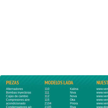
PIEZAS
MODELOS LADA
NUES
Alternadores
110
Kalina
www.ven
Bombas inyectoras
111
Niva
www.ven
Cajas de cambio
112
Nova
www.ven
Compresores aire
115
Oka
www.ven
acondicionado
2104
Priora
www.ven
Condensadores a/c
2105
Riva
www.dire