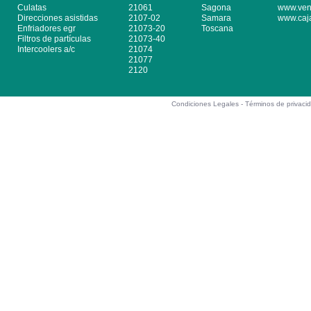
Culatas
21061
Sagona
www.ven
Direcciones asistidas
2107-02
Samara
www.caj
Enfriadores egr
21073-20
Toscana
Filtros de partículas
21073-40
Intercoolers a/c
21074
21077
2120
Condiciones Legales -
Términos de privaci