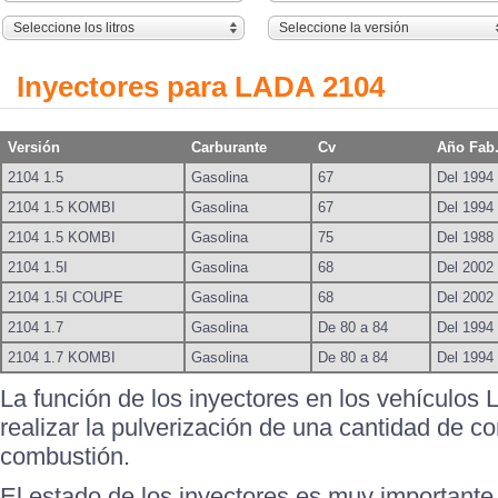
Seleccione los litros
Seleccione la versión
Inyectores para LADA 2104
Versión
Carburante
Cv
Año Fab
2104 1.5
Gasolina
67
Del 1994 
2104 1.5 KOMBI
Gasolina
67
Del 1994 
2104 1.5 KOMBI
Gasolina
75
Del 1988 
2104 1.5I
Gasolina
68
Del 2002 
2104 1.5I COUPE
Gasolina
68
Del 2002 
2104 1.7
Gasolina
De 80 a 84
Del 1994 
2104 1.7 KOMBI
Gasolina
De 80 a 84
Del 1994 
La función de los inyectores en los vehículos
realizar la pulverización de una cantidad de c
combustión.
El estado de los inyectores es muy importante