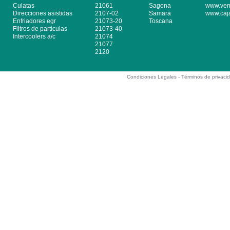
Culatas
21061
Sagona
www.ven
Direcciones asistidas
2107-02
Samara
www.caj
Enfriadores egr
21073-20
Toscana
Filtros de partículas
21073-40
Intercoolers a/c
21074
21077
2120
Condiciones Legales -
Términos de privaci