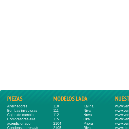
PIEZAS
MODELOS LADA
NUES
Alternadores
110
Kalina
www.ven
Bombas inyectoras
111
Niva
www.ven
Cajas de cambio
112
Nova
www.ven
Compresores aire
115
Oka
www.ven
acondicionado
2104
Priora
www.ven
Condensadores a/c
2105
Riva
www.dire