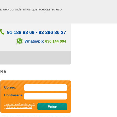
n la web consideramos que aceptas su uso.
91 188 88 69
·
93 396 86 27
Whatsapp:
630 144 004
ONA
Correo:
Contraseña
¿aún no está registrado?
¿olvidó su contraseña?