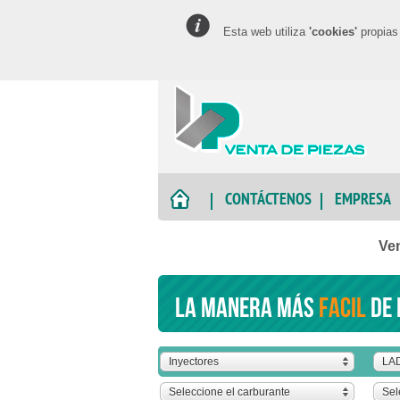
Esta web utiliza
'cookies'
propias 
CONTÁCTENOS
EMPRESA
Ve
La manera más
facil
de 
Inyectores
LA
Seleccione el carburante
Sel