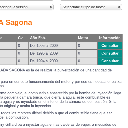
eccione la versión
Seleccione el tipo de motor
DA Sagona
te
Cv
Año Fab.
Motor
Información
0
Del 1995 al 2009
0
Consultar
0
Del 1995 al 2009
0
Consultar
0
Del 1994 al 2009
0
Consultar
 LADA SAGONA es la de realizar la pulverización de una cantidad de
para un correcto funcionamiento del motor y por eso es necesario realizar
po.
tema complejo, el combustible abastecido por la bomba de inyección llega
 una pequeña cámara torica, que cierra la aguja, este combustible es
a aguja y es inyectado en el interior de la cámara de combustión. Si la
n original y acaba la inyección.
 todos los motores diésel debido a que el combustible tiene que ser
de la combustión.
nry Giffard para inyectar agua en las calderas de vapor, a mediados de