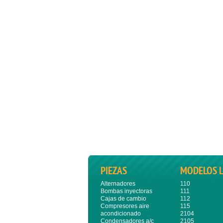
PIEZAS
MODELOS 
Alternadores
110
Bombas inyectoras
111
Cajas de cambio
112
Compresores aire
115
acondicionado
2104
Condensadores a/c
2105