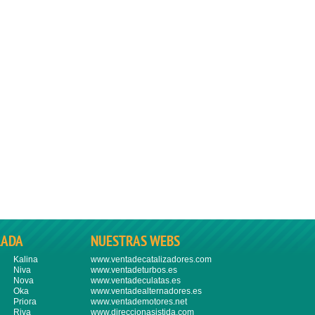
LADA
NUESTRAS WEBS
Kalina
www.ventadecatalizadores.com
Niva
www.ventadeturbos.es
Nova
www.ventadeculatas.es
Oka
www.ventadealternadores.es
Priora
www.ventademotores.net
Riva
www.direccionasistida.com