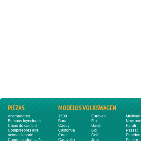
PIEZAS
MODELOS VOLKSWAGEN
Alternadores
1600
Eurovan
Multivan
Bombas inyectoras
Bora
Fox
New bee
Cajas de cambio
Caddy
Gacel
Parati
Compresores aire
California
Gol
Passat
acondicionado
Carat
Golf
Phaeton
Condensadores a/c
Caravelle
Jetta
Pointer