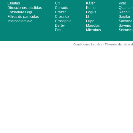
Culatas
Citi
Kãfer
Polo
Direcciones asistidas
Corrado
Kombi
Quantu
Enfriadores egr
Crafter
Logus
Rabbit
Filtros de partículas
Crossfox
Lt
Sagitar
Intercoolers a/c
Crosspolo
Lupo
Santana
Derby
Magotan
Saveiro
Eos
Microbus
Scirocco
Condiciones Legales -
Términos de privaci