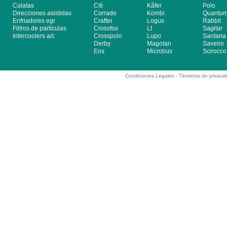
Culatas
Citi
Kãfer
Polo
Direcciones asistidas
Corrado
Kombi
Quantu
Enfriadores egr
Crafter
Logus
Rabbit
Filtros de partículas
Crossfox
Lt
Sagitar
Intercoolers a/c
Crosspolo
Lupo
Santana
Derby
Magotan
Saveiro
Eos
Microbus
Scirocco
Condiciones Legales -
Términos de privaci