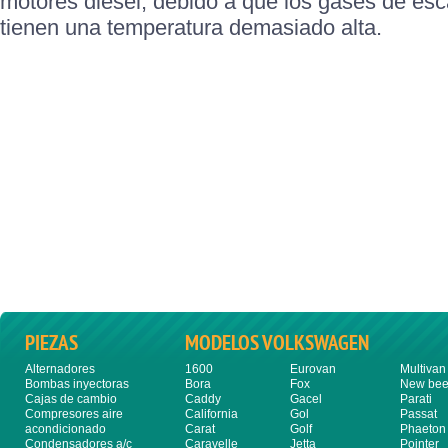
motores diésel, debido a que los gases de es
tienen una temperatura demasiado alta.
PIEZAS
MODELOS VOLKSWAGEN
Alternadores
1600
Eurovan
Multivan
Bombas inyectoras
Bora
Fox
New bee
Cajas de cambio
Caddy
Gacel
Parati
Compresores aire
California
Gol
Passat
acondicionado
Carat
Golf
Phaeton
Condensadores a/c
Caravelle
Jetta
Pointer