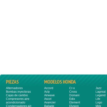
PIEZAS
MODELOS HONDA
Alternadores
Accord
Cr-x
Jazz
Bombas inyectoras
Acty
Cross
Lagreat
Cajas de cambio
Airwave
Domani
Legend
Compresores aire
Ascot
Edix
Life
acondicionado
Avancier
Element
Logo
Condensadores a/c
Ballade
Elysion
Mdx