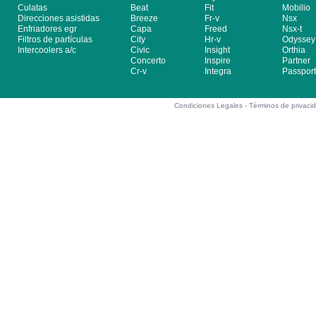
Culatas
Beat
Fit
Mobilio
Direcciones asistidas
Breeze
Fr-v
Nsx
Enfriadores egr
Capa
Freed
Nsx-t
Filtros de partículas
City
Hr-v
Odyssey
Intercoolers a/c
Civic
Insight
Orthia
Concerto
Inspire
Partner
Cr-v
Integra
Passport
Condiciones Legales -
Términos de privaci