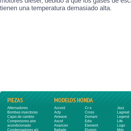
motores diésel, debido a que los gases de es
tienen una temperatura demasiado alta.
PIEZAS
MODELOS HONDA
Alternadores
Accord
Cr-x
Jazz
Bombas inyectoras
Acty
Cross
Lagreat
Cajas de cambio
Airwave
Domani
Legend
Compresores aire
Ascot
Edix
Life
acondicionado
Avancier
Element
Logo
Condensadores a/c
Ballade
Elysion
Mdx