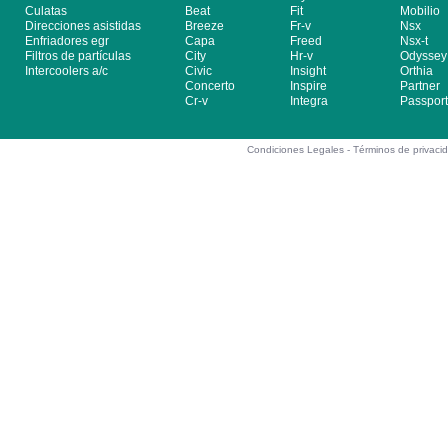
Culatas
Beat
Fit
Mobilio
Direcciones asistidas
Breeze
Fr-v
Nsx
Enfriadores egr
Capa
Freed
Nsx-t
Filtros de partículas
City
Hr-v
Odyssey
Intercoolers a/c
Civic
Insight
Orthia
Concerto
Inspire
Partner
Cr-v
Integra
Passport
Condiciones Legales -
Términos de privaci