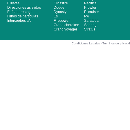
Culatas
Crossfire
Pacifica
Direcciones asistidas
Dodge
Prowler
Enfriadores egr
Dynasty
Pt cruiser
Filtros de partículas
Es
Pw
Intercoolers a/c
Firepower
Saratoga
Grand cherokee
Sebring
Grand voyager
Stratus
Condiciones Legales -
Términos de privaci