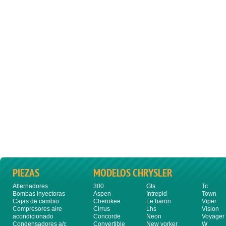
PIEZAS
MODELOS CHRYSLER
Alternadores
300
Gts
Tc
Bombas inyectoras
Aspen
Intrepid
Town
Cajas de cambio
Cherokee
Le baron
Viper
Compresores aire
Cirrus
Lhs
Vision
acondicionado
Concorde
Neon
Voyager
Condensadores a/c
Convertible
New yorker
W