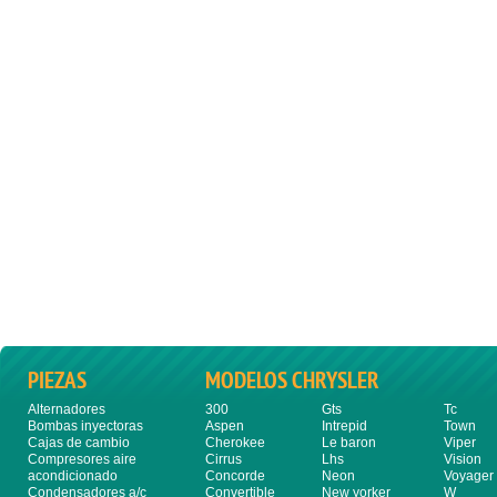
PIEZAS
MODELOS CHRYSLER
Alternadores
300
Gts
Tc
Bombas inyectoras
Aspen
Intrepid
Town
Cajas de cambio
Cherokee
Le baron
Viper
Compresores aire
Cirrus
Lhs
Vision
acondicionado
Concorde
Neon
Voyager
Condensadores a/c
Convertible
New yorker
W