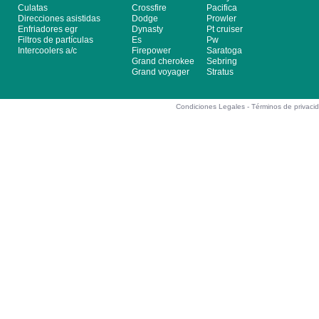
Culatas
Crossfire
Pacifica
Direcciones asistidas
Dodge
Prowler
Enfriadores egr
Dynasty
Pt cruiser
Filtros de partículas
Es
Pw
Intercoolers a/c
Firepower
Saratoga
Grand cherokee
Sebring
Grand voyager
Stratus
Condiciones Legales -
Términos de privaci