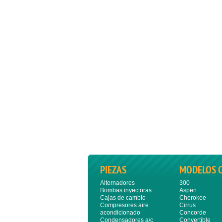
PIEZAS
MODELOS 
Alternadores
300
Bombas inyectoras
Aspen
Cajas de cambio
Cherokee
Compresores aire
Cirrus
acondicionado
Concorde
Condensadores a/c
Convertible