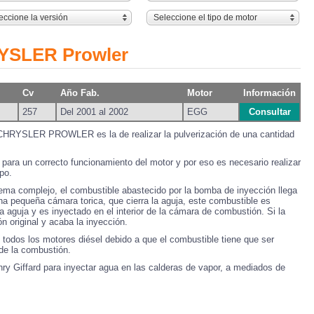
eccione la versión
Seleccione el tipo de motor
RYSLER Prowler
Cv
Año Fab.
Motor
Información
257
Del 2001 al 2002
EGG
Consultar
s CHRYSLER PROWLER es la de realizar la pulverización de una cantidad
para un correcto funcionamiento del motor y por eso es necesario realizar
po.
tema complejo, el combustible abastecido por la bomba de inyección llega
 una pequeña cámara torica, que cierra la aguja, este combustible es
a aguja y es inyectado en el interior de la cámara de combustión. Si la
n original y acaba la inyección.
 todos los motores diésel debido a que el combustible tiene que ser
de la combustión.
nry Giffard para inyectar agua en las calderas de vapor, a mediados de