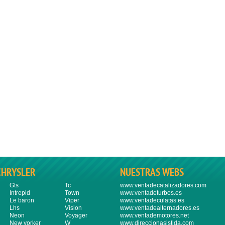
CHRYSLER
NUESTRAS WEBS
Gts
Tc
www.ventadecatalizadores.com
Intrepid
Town
www.ventadeturbos.es
Le baron
Viper
www.ventadeculatas.es
Lhs
Vision
www.ventadealternadores.es
Neon
Voyager
www.ventademotores.net
New yorker
W
www.direccionasistida.com