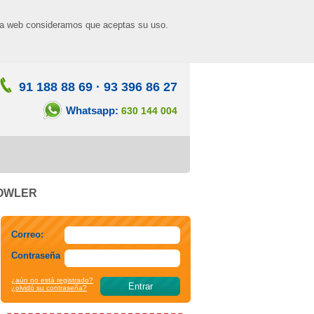
n la web consideramos que aceptas su uso.
91 188 88 69
·
93 396 86 27
Whatsapp:
630 144 004
PROWLER
Correo:
Contraseña
¿aún no está registrado?
¿olvidó su contraseña?