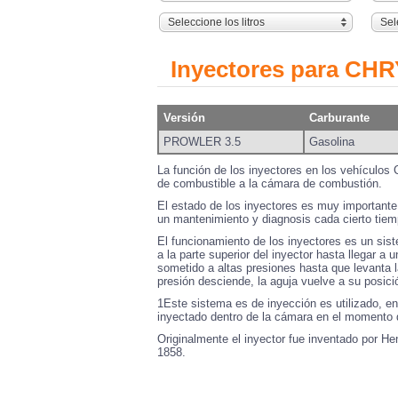
Seleccione los litros
Sel
Inyectores para CH
Versión
Carburante
PROWLER 3.5
Gasolina
La función de los inyectores en los vehículo
de combustible a la cámara de combustión.
El estado de los inyectores es muy importante 
un mantenimiento y diagnosis cada cierto tiem
El funcionamiento de los inyectores es un sis
a la parte superior del inyector hasta llegar a
sometido a altas presiones hasta que levanta l
presión desciende, la aguja vuelve a su posició
1Este sistema es de inyección es utilizado, en
inyectado dentro de la cámara en el momento 
Originalmente el inyector fue inventado por He
1858.