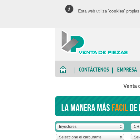
Esta web utiliza
'cookies'
propias 
CONTÁCTENOS
EMPRESA
Venta 
La manera más
facil
de 
Inyectores
CH
Seleccione el carburante
Sel