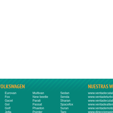
VOLKSWAGEN
NUESTRAS W
Eurovan
Multivan
Sedan
www.ventadecatal
Fox
New beetle
Senda
www.ventadeturbo
Gacel
Parati
Sharan
www.ventadeculat
Gol
Passat
Spacefox
www.ventadealter
Golf
Phaeton
Suran
www.ventademoto
Jetta
Pointer
Taro
www.direccionasi