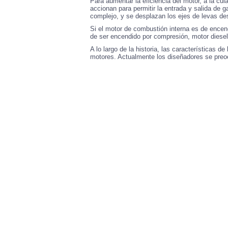
Para aumentar la eficiencia del motor, a la cul
accionan para permitir la entrada y salida de
complejo, y se desplazan los ejes de levas de
Si el motor de combustión interna es de encend
de ser encendido por compresión, motor diesel,
A lo largo de la historia, las características d
motores. Actualmente los diseñadores se preocu