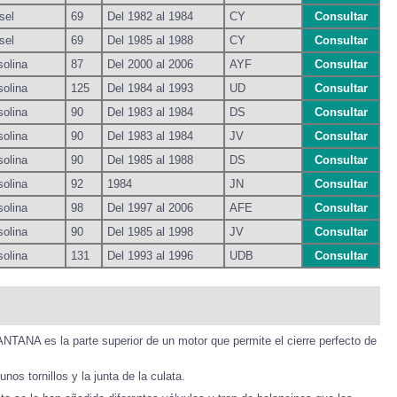
sel
69
Del 1982 al 1984
CY
Consultar
sel
69
Del 1985 al 1988
CY
Consultar
olina
87
Del 2000 al 2006
AYF
Consultar
olina
125
Del 1984 al 1993
UD
Consultar
olina
90
Del 1983 al 1984
DS
Consultar
olina
90
Del 1983 al 1984
JV
Consultar
olina
90
Del 1985 al 1988
DS
Consultar
olina
92
1984
JN
Consultar
olina
98
Del 1997 al 2006
AFE
Consultar
olina
90
Del 1985 al 1998
JV
Consultar
olina
131
Del 1993 al 1996
UDB
Consultar
ANA es la parte superior de un motor que permite el cierre perfecto de
nos tornillos y la junta de la culata.