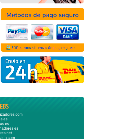
EBS
izadores.com
s.es
as.es
nadores.es
res.net
stida.com