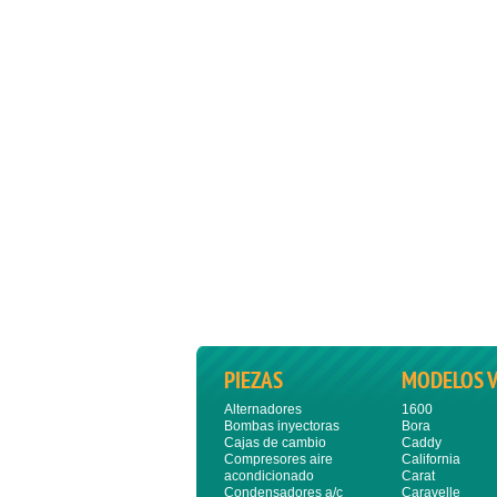
PIEZAS
MODELOS 
Alternadores
1600
Bombas inyectoras
Bora
Cajas de cambio
Caddy
Compresores aire
California
acondicionado
Carat
Condensadores a/c
Caravelle