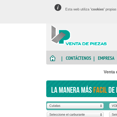
Esta web utiliza
'cookies'
propias 
CONTÁCTENOS
EMPRESA
Venta
La manera más
facil
de 
Culatas
VO
Seleccione el carburante
Sel