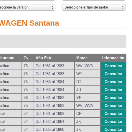
eccione la versión
Seleccione el tipo de motor
SWAGEN Santana
rburante
Cv
Año Fab.
Motor
Información
olina
75
Del 1981 al 1983
WV. WVA
Consultar
olina
75
Del 1981 al 1983
WY
Consultar
olina
75
Del 1983 al 1984
DT
Consultar
olina
75
Del 1983 al 1984
JU
Consultar
olina
86
Del 1981 al 1982
YP
Consultar
olina
75
Del 1981 al 1983
WV, WVA
Consultar
sel
54
Del 1981 al 1982
CR
Consultar
sel
54
Del 1982 al 1984
JK
Consultar
sel
54
Del 1985 al 1988
JK
Consultar