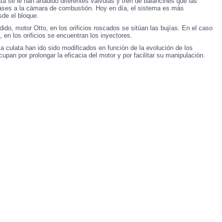
ata se le han añadido diferentes válvulas y tren de balancines que las
 gases a la cámara de combustión. Hoy en día, el sistema es más
sde el bloque.
ido, motor Otto, en los orificios roscados se sitúan las bujías. En el caso
 en los orificios se encuentran los inyectores.
e la culata han ido sido modificados en función de la evolución de los
pan por prolongar la eficacia del motor y por facilitar su manipulación.