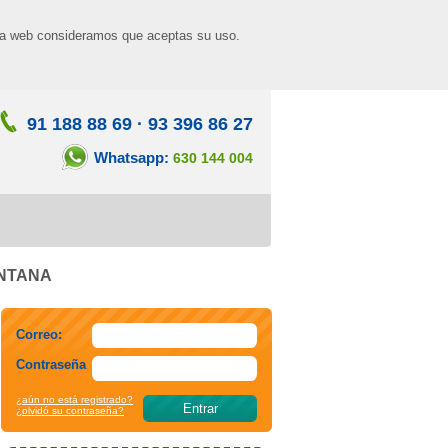
n la web consideramos que aceptas su uso.
91 188 88 69
·
93 396 86 27
Whatsapp:
630 144 004
ANTANA
Correo:
Contraseña
¿aún no está registrado?
¿olvidó su contraseña?