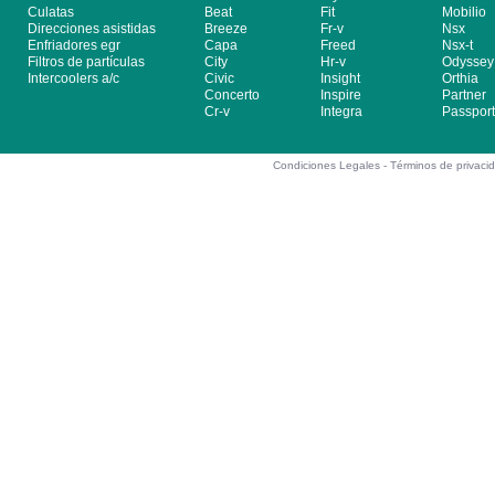
Culatas
Beat
Fit
Mobilio
Direcciones asistidas
Breeze
Fr-v
Nsx
Enfriadores egr
Capa
Freed
Nsx-t
Filtros de partículas
City
Hr-v
Odyssey
Intercoolers a/c
Civic
Insight
Orthia
Concerto
Inspire
Partner
Cr-v
Integra
Passport
Condiciones Legales -
Términos de privaci