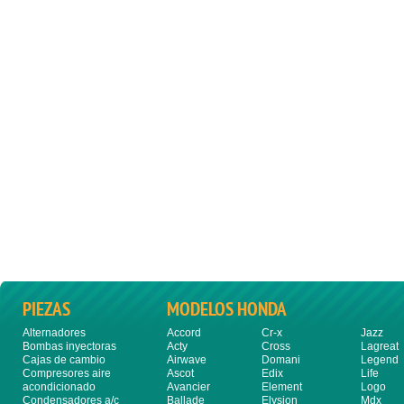
PIEZAS
MODELOS HONDA
Alternadores
Accord
Cr-x
Jazz
Bombas inyectoras
Acty
Cross
Lagreat
Cajas de cambio
Airwave
Domani
Legend
Compresores aire
Ascot
Edix
Life
acondicionado
Avancier
Element
Logo
Condensadores a/c
Ballade
Elysion
Mdx