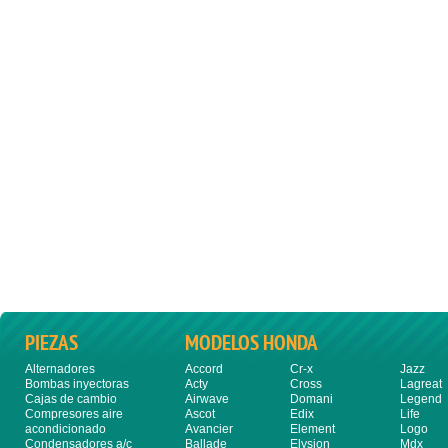
PIEZAS
MODELOS HONDA
Alternadores
Accord
Cr-x
Jazz
Bombas inyectoras
Acty
Cross
Lagreat
Cajas de cambio
Airwave
Domani
Legend
Compresores aire
Ascot
Edix
Life
acondicionado
Avancier
Element
Logo
Condensadores a/c
Ballade
Elysion
Mdx