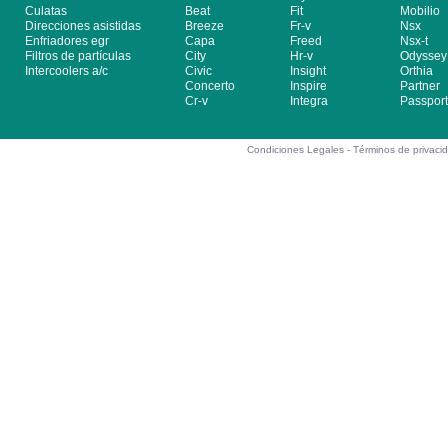
Culatas
Beat
Fit
Mobilio
Direcciones asistidas
Breeze
Fr-v
Nsx
Enfriadores egr
Capa
Freed
Nsx-t
Filtros de partículas
City
Hr-v
Odyssey
Intercoolers a/c
Civic
Insight
Orthia
Concerto
Inspire
Partner
Cr-v
Integra
Passport
Condiciones Legales -
Términos de privaci