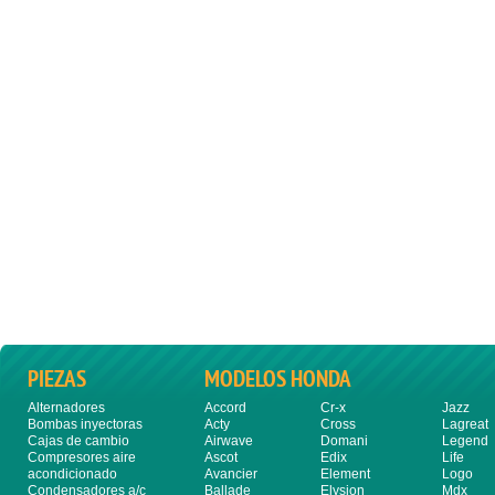
PIEZAS
MODELOS HONDA
Alternadores
Accord
Cr-x
Jazz
Bombas inyectoras
Acty
Cross
Lagreat
Cajas de cambio
Airwave
Domani
Legend
Compresores aire
Ascot
Edix
Life
acondicionado
Avancier
Element
Logo
Condensadores a/c
Ballade
Elysion
Mdx