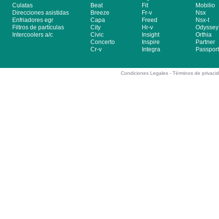
Culatas
Beat
Fit
Mobilio
Direcciones asistidas
Breeze
Fr-v
Nsx
Enfriadores egr
Capa
Freed
Nsx-t
Filtros de partículas
City
Hr-v
Odyssey
Intercoolers a/c
Civic
Insight
Orthia
Concerto
Inspire
Partner
Cr-v
Integra
Passport
Condiciones Legales -
Términos de privaci