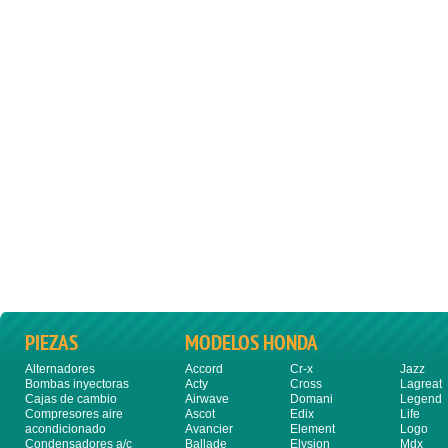
PIEZAS
MODELOS HONDA
Alternadores
Accord
Cr-x
Jazz
Bombas inyectoras
Acty
Cross
Lagreat
Cajas de cambio
Airwave
Domani
Legend
Compresores aire
Ascot
Edix
Life
acondicionado
Avancier
Element
Logo
Condensadores a/c
Ballade
Elysion
Mdx