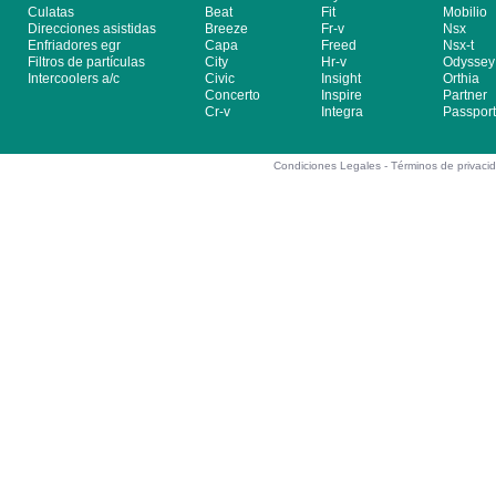
Culatas
Beat
Fit
Mobilio
Direcciones asistidas
Breeze
Fr-v
Nsx
Enfriadores egr
Capa
Freed
Nsx-t
Filtros de partículas
City
Hr-v
Odyssey
Intercoolers a/c
Civic
Insight
Orthia
Concerto
Inspire
Partner
Cr-v
Integra
Passport
Condiciones Legales -
Términos de privaci