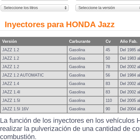
Seleccione los litros
Seleccione la versión
Inyectores para HONDA Jazz
Versión
Carburante
Cv
Año Fab.
JAZZ 1.2
Gasolina
45
Del 1985 a
JAZZ 1.2
Gasolina
50
Del 1983 a
JAZZ 1.2
Gasolina
78
Del 2002 a
JAZZ 1.2 AUTOMATIC
Gasolina
56
Del 1984 a
JAZZ 1.4
Gasolina
83
Del 2002 a
JAZZ 1.4I
Gasolina
83
Del 2002 a
JAZZ 1.5I
Gasolina
110
Del 2005 a
JAZZ 1.5I 16V
Gasolina
90
Del 2004 a
La función de los inyectores en los vehículo
realizar la pulverización de una cantidad de c
combustión.