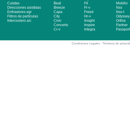
Culatas
Beat
Fit
Mobilio
Direcciones asistidas
Breeze
Fr-v
Nsx
Enfriadores egr
Capa
Freed
Nsx-t
Filtros de partículas
City
Hr-v
Odyssey
Intercoolers a/c
Civic
Insight
Orthia
Concerto
Inspire
Partner
Cr-v
Integra
Passport
Condiciones Legales -
Términos de privaci