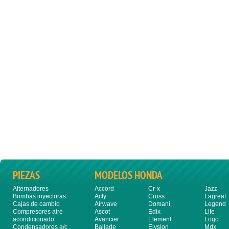
PIEZAS
MODELOS HONDA
Alternadores
Accord
Cr-x
Jazz
Bombas inyectoras
Acty
Cross
Lagreat
Cajas de cambio
Airwave
Domani
Legend
Compresores aire
Ascot
Edix
Life
acondicionado
Avancier
Element
Logo
Condensadores a/c
Ballade
Elysion
Mdx